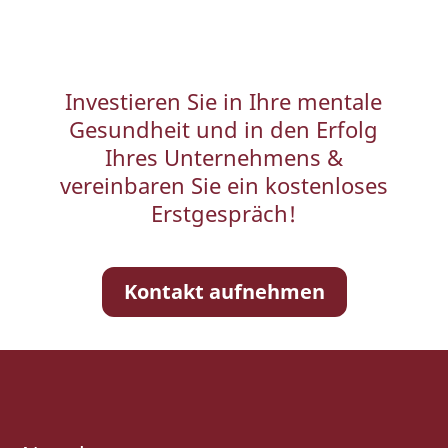
Episode
Episodes
Episod
Show
Podcast
List
Information
Investieren Sie in Ihre mentale
Gesundheit und in den Erfolg
Ihres Unternehmens &
vereinbaren Sie ein kostenloses
Erstgespräch!
Kontakt aufnehmen