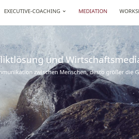
EXECUTIVE-COACHING
MEDIATION
WORKS
liktlösung und Wirtschaftsmedi
ommunikation zwischen Menschen, desto größer die Ge