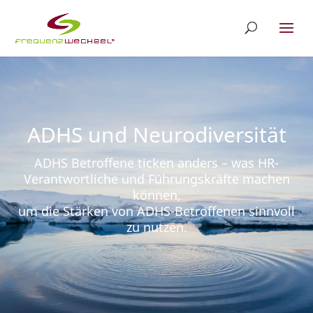
ADHS und Neurodiversität
ADHS Betroffene ticken anders – was HR-
Verantwortliche und Führungskräfte machen
können,
um die Stärken von ADHS-Betroffenen sinnvoll
zu nutzen.