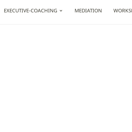
EXECUTIVE-COACHING
MEDIATION
WORKS
Organisational Leadership
Unternehmenskultur schaffen